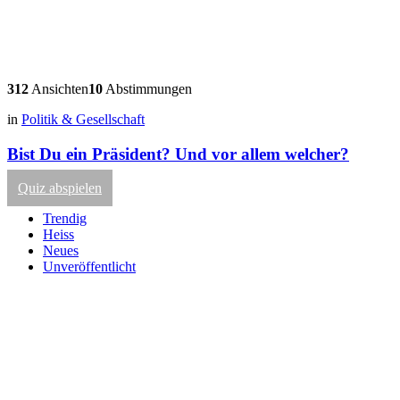
312
Ansichten
10
Abstimmungen
in
Politik & Gesellschaft
Bist Du ein Präsident? Und vor allem welcher?
Quiz abspielen
Trendig
Heiss
Neues
Unveröffentlicht