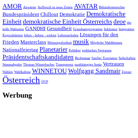
AMOR
AVATAR
Anwärter
Aufbruch in neue Zeiten
Behindertenrechte
Demokratische
Bundespräsident
Chillout
Demokratie
Einheit
demokratische Einheit Österreichs
deoe
der
GANDHI
Gesundheit
helle Wahnsinn
Grundsatzprogramm
Inklusion
Integration
Lösungen für den
Koproduktion
leben - lieben - wirken
Lebensschulen
musik
Frieden
Masterclass
Meinungsfreiheit
Mögliche Wahlthemen
Planetarier
Nationalfeiertag
Politiker
politisches Vertrauen
Präsidentschaftskandidaten
Rechtsstaat
Sanfter Tourismus
Seilschaften
Vertrauen
Stimmabgabe
Thomas Winterbacher
Transparenz
unabhängige Justiz
WINNETOU
Wolfgang Sandmair
Wahlen
Wahlkabine
Zensur
Österreich
ÖVP
Werbung