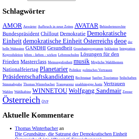
Schlagwörter
AMOR
AVATAR
Anwärter
Aufbruch in neue Zeiten
Behindertenrechte
Demokratische
Bundespräsident
Chillout
Demokratie
Einheit
demokratische Einheit Österreichs
deoe
der
GANDHI
Gesundheit
helle Wahnsinn
Grundsatzprogramm
Inklusion
Integration
Lösungen für den
Koproduktion
leben - lieben - wirken
Lebensschulen
musik
Frieden
Masterclass
Meinungsfreiheit
Mögliche Wahlthemen
Planetarier
Nationalfeiertag
Politiker
politisches Vertrauen
Präsidentschaftskandidaten
Rechtsstaat
Sanfter Tourismus
Seilschaften
Vertrauen
Stimmabgabe
Thomas Winterbacher
Transparenz
unabhängige Justiz
WINNETOU
Wolfgang Sandmair
Wahlen
Wahlkabine
Zensur
Österreich
ÖVP
Aktuelle Kommentare
Thomas Winterbacher
an
Die Grundsätze, die Satzung der Demokratischen Einheit