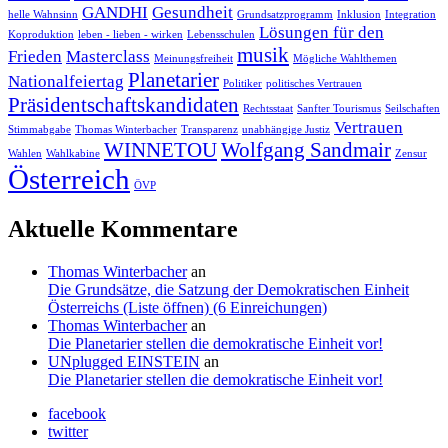
GANDHI
Gesundheit
helle Wahnsinn
Grundsatzprogramm
Inklusion
Integration
Lösungen für den
Koproduktion
leben - lieben - wirken
Lebensschulen
musik
Frieden
Masterclass
Meinungsfreiheit
Mögliche Wahlthemen
Planetarier
Nationalfeiertag
Politiker
politisches Vertrauen
Präsidentschaftskandidaten
Rechtsstaat
Sanfter Tourismus
Seilschaften
Vertrauen
Stimmabgabe
Thomas Winterbacher
Transparenz
unabhängige Justiz
WINNETOU
Wolfgang Sandmair
Wahlen
Wahlkabine
Zensur
Österreich
ÖVP
Aktuelle Kommentare
Thomas Winterbacher
an
Die Grundsätze, die Satzung der Demokratischen Einheit
Österreichs (Liste öffnen) (6 Einreichungen)
Thomas Winterbacher
an
Die Planetarier stellen die demokratische Einheit vor!
UNplugged EINSTEIN
an
Die Planetarier stellen die demokratische Einheit vor!
facebook
twitter