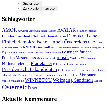
Später lesen
Zu Favoriten hinzufügen
Schlagwörter
AMOR
AVATAR
Anwärter
Aufbruch in neue Zeiten
Behindertenrechte
Demokratische
Bundespräsident
Chillout
Demokratie
Einheit
demokratische Einheit Österreichs
deoe
der
GANDHI
Gesundheit
helle Wahnsinn
Grundsatzprogramm
Inklusion
Integration
Lösungen für den
Koproduktion
leben - lieben - wirken
Lebensschulen
musik
Frieden
Masterclass
Meinungsfreiheit
Mögliche Wahlthemen
Planetarier
Nationalfeiertag
Politiker
politisches Vertrauen
Präsidentschaftskandidaten
Rechtsstaat
Sanfter Tourismus
Seilschaften
Vertrauen
Stimmabgabe
Thomas Winterbacher
Transparenz
unabhängige Justiz
WINNETOU
Wolfgang Sandmair
Wahlen
Wahlkabine
Zensur
Österreich
ÖVP
Aktuelle Kommentare