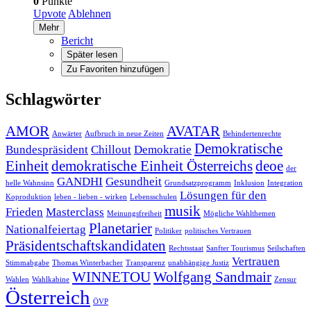
0
Punkte
Upvote
Ablehnen
Mehr
Bericht
Später lesen
Zu Favoriten hinzufügen
Schlagwörter
AMOR
AVATAR
Anwärter
Aufbruch in neue Zeiten
Behindertenrechte
Demokratische
Bundespräsident
Chillout
Demokratie
Einheit
demokratische Einheit Österreichs
deoe
der
GANDHI
Gesundheit
helle Wahnsinn
Grundsatzprogramm
Inklusion
Integration
Lösungen für den
Koproduktion
leben - lieben - wirken
Lebensschulen
musik
Frieden
Masterclass
Meinungsfreiheit
Mögliche Wahlthemen
Planetarier
Nationalfeiertag
Politiker
politisches Vertrauen
Präsidentschaftskandidaten
Rechtsstaat
Sanfter Tourismus
Seilschaften
Vertrauen
Stimmabgabe
Thomas Winterbacher
Transparenz
unabhängige Justiz
WINNETOU
Wolfgang Sandmair
Wahlen
Wahlkabine
Zensur
Österreich
ÖVP