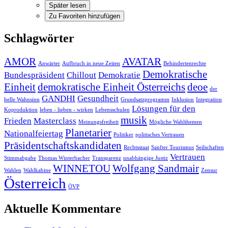
Später lesen
Zu Favoriten hinzufügen
Schlagwörter
AMOR
AVATAR
Anwärter
Aufbruch in neue Zeiten
Behindertenrechte
Demokratische
Bundespräsident
Chillout
Demokratie
Einheit
demokratische Einheit Österreichs
deoe
der
GANDHI
Gesundheit
helle Wahnsinn
Grundsatzprogramm
Inklusion
Integration
Lösungen für den
Koproduktion
leben - lieben - wirken
Lebensschulen
musik
Frieden
Masterclass
Meinungsfreiheit
Mögliche Wahlthemen
Planetarier
Nationalfeiertag
Politiker
politisches Vertrauen
Präsidentschaftskandidaten
Rechtsstaat
Sanfter Tourismus
Seilschaften
Vertrauen
Stimmabgabe
Thomas Winterbacher
Transparenz
unabhängige Justiz
WINNETOU
Wolfgang Sandmair
Wahlen
Wahlkabine
Zensur
Österreich
ÖVP
Aktuelle Kommentare