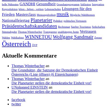
GANDHI
Gesundheit
helle Wahnsinn
Grundsatzprogramm
Inklusion
Integration
Lösungen für den
Koproduktion
leben - lieben - wirken
Lebensschulen
musik
Frieden
Masterclass
Meinungsfreiheit
Mögliche Wahlthemen
Planetarier
Nationalfeiertag
Politiker
politisches Vertrauen
Präsidentschaftskandidaten
Rechtsstaat
Sanfter Tourismus
Seilschaften
Vertrauen
Stimmabgabe
Thomas Winterbacher
Transparenz
unabhängige Justiz
WINNETOU
Wolfgang Sandmair
Wahlen
Wahlkabine
Zensur
Österreich
ÖVP
Aktuelle Kommentare
Thomas Winterbacher
an
Die Grundsätze, die Satzung der Demokratischen Einheit
Österreichs (Liste öffnen) (6 Einreichungen)
Thomas Winterbacher
an
Die Planetarier stellen die demokratische Einheit vor!
UNplugged EINSTEIN
an
Die Planetarier stellen die demokratische Einheit vor!
facebook
twitter