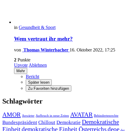
in
Gesundheit & Sport
Wem vertraut ihr mehr?
von
Thomas Winterbacher
16. Oktober 2022, 17:25
2
Punkte
Upvote
Ablehnen
Mehr
Bericht
Später lesen
Zu Favoriten hinzufügen
Schlagwörter
AMOR
AVATAR
Anwärter
Aufbruch in neue Zeiten
Behindertenrechte
Demokratische
Bundespräsident
Chillout
Demokratie
Einheit
demokratische Einheit Österreichs
deoe
der