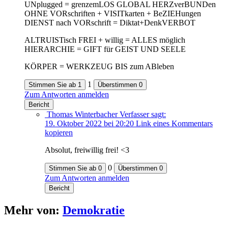
UNplugged = grenzemLOS GLOBAL HERZverBUNDen
OHNE VORschriften + VISITkarten + BeZIEHungen
DIENST nach VORschrift = Diktat+DenkVERBOT
ALTRUISTisch FREI + willig = ALLES möglich
HIERARCHIE = GIFT für GEIST UND SEELE
KÖRPER = WERKZEUG BIS zum ABleben
1
Stimmen Sie ab
1
Überstimmen
0
Zum Antworten anmelden
Bericht
Thomas Winterbacher
Verfasser
sagt:
19. Oktober 2022 bei 20:20
Link eines Kommentars
kopieren
Absolut, freiwillig frei! <3
0
Stimmen Sie ab
0
Überstimmen
0
Zum Antworten anmelden
Bericht
Mehr von:
Demokratie