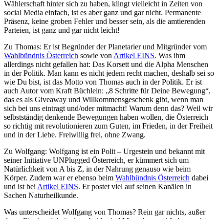
Wählerschaft hinter sich zu haben, klingt vielleicht in Zeiten von
social Media einfach, ist es aber ganz und gar nicht. Permanente
Präsenz, keine groben Fehler und besser sein, als die amtierenden
Parteien, ist ganz und gar nicht leicht!
Zu Thomas: Er ist Begründer der Planetarier und Mitgründer vom
Wahlbündnis Österreich
sowie von
Artikel EINS
. Was ihm
allerdings nicht gefallen hat: Das Korsett und die Alpha Menschen
in der Politik. Man kann es nicht jedem recht machen, deshalb sei so
wie Du bist, ist das Motto von Thomas auch in der Politik. Er ist
auch Autor vom Kraft Büchlein: „8 Schritte für Deine Bewegung“,
das es als Giveaway und Willkommensgeschenk gibt, wenn man
sich bei uns eintragt und/oder mitmacht! Warum denn das? Weil wir
selbstständig denkende Bewegungen haben wollen, die Österreich
so richtig mit revolutionieren zum Guten, im Frieden, in der Freiheit
und in der Liebe. Freiwillig frei, ohne Zwang.
Zu Wolfgang: Wolfgang ist ein Polit – Urgestein und bekannt mit
seiner Initiative UNPlugged Österreich, er kümmert sich um
Natürlichkeit von A bis Z, in der Nahrung genauso wie beim
Körper. Zudem war er ebenso beim
Wahlbündnis Österreich
dabei
und ist bei
Artikel EINS
. Er postet viel auf seinen Kanälen in
Sachen Naturheilkunde.
Was unterscheidet Wolfgang von Thomas? Rein gar nichts, außer