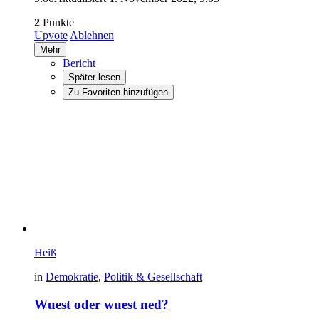
2
Punkte
Upvote
Ablehnen
Mehr
Bericht
Später lesen
Zu Favoriten hinzufügen
Heiß
in
Demokratie
,
Politik & Gesellschaft
Wuest oder wuest ned?