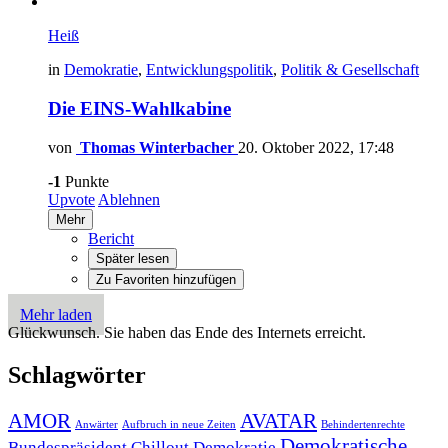
Heiß
in
Demokratie
,
Entwicklungspolitik
,
Politik & Gesellschaft
Die EINS-Wahlkabine
von
Thomas Winterbacher
20. Oktober 2022, 17:48
-1
Punkte
Upvote
Ablehnen
Mehr
Bericht
Später lesen
Zu Favoriten hinzufügen
Mehr laden
Glückwunsch. Sie haben das Ende des Internets erreicht.
Schlagwörter
AMOR
AVATAR
Anwärter
Aufbruch in neue Zeiten
Behindertenrechte
Demokratische
Bundespräsident
Chillout
Demokratie