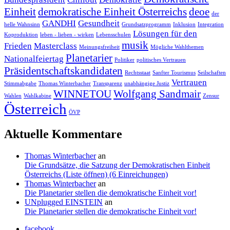
Einheit
demokratische Einheit Österreichs
deoe
der
GANDHI
Gesundheit
helle Wahnsinn
Grundsatzprogramm
Inklusion
Integration
Lösungen für den
Koproduktion
leben - lieben - wirken
Lebensschulen
musik
Frieden
Masterclass
Meinungsfreiheit
Mögliche Wahlthemen
Planetarier
Nationalfeiertag
Politiker
politisches Vertrauen
Präsidentschaftskandidaten
Rechtsstaat
Sanfter Tourismus
Seilschaften
Vertrauen
Stimmabgabe
Thomas Winterbacher
Transparenz
unabhängige Justiz
WINNETOU
Wolfgang Sandmair
Wahlen
Wahlkabine
Zensur
Österreich
ÖVP
Aktuelle Kommentare
Thomas Winterbacher
an
Die Grundsätze, die Satzung der Demokratischen Einheit
Österreichs (Liste öffnen) (6 Einreichungen)
Thomas Winterbacher
an
Die Planetarier stellen die demokratische Einheit vor!
UNplugged EINSTEIN
an
Die Planetarier stellen die demokratische Einheit vor!
facebook