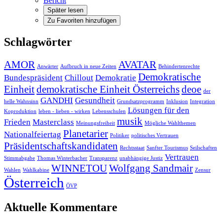
Bericht
Später lesen
Zu Favoriten hinzufügen
Schlagwörter
AMOR
AVATAR
Anwärter
Aufbruch in neue Zeiten
Behindertenrechte
Demokratische
Bundespräsident
Chillout
Demokratie
Einheit
demokratische Einheit Österreichs
deoe
der
GANDHI
Gesundheit
helle Wahnsinn
Grundsatzprogramm
Inklusion
Integration
Lösungen für den
Koproduktion
leben - lieben - wirken
Lebensschulen
musik
Frieden
Masterclass
Meinungsfreiheit
Mögliche Wahlthemen
Planetarier
Nationalfeiertag
Politiker
politisches Vertrauen
Präsidentschaftskandidaten
Rechtsstaat
Sanfter Tourismus
Seilschaften
Vertrauen
Stimmabgabe
Thomas Winterbacher
Transparenz
unabhängige Justiz
WINNETOU
Wolfgang Sandmair
Wahlen
Wahlkabine
Zensur
Österreich
ÖVP
Aktuelle Kommentare