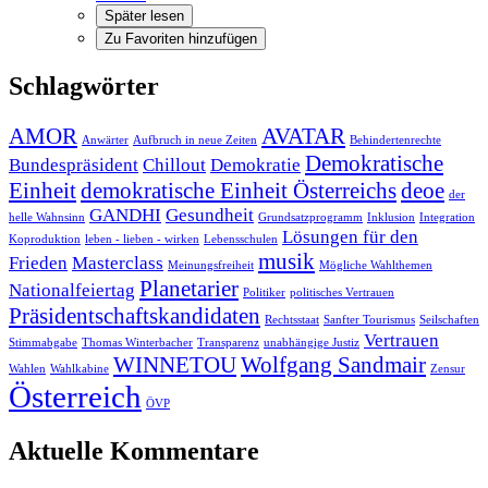
Später lesen
Zu Favoriten hinzufügen
Schlagwörter
AMOR
AVATAR
Anwärter
Aufbruch in neue Zeiten
Behindertenrechte
Demokratische
Bundespräsident
Chillout
Demokratie
Einheit
demokratische Einheit Österreichs
deoe
der
GANDHI
Gesundheit
helle Wahnsinn
Grundsatzprogramm
Inklusion
Integration
Lösungen für den
Koproduktion
leben - lieben - wirken
Lebensschulen
musik
Frieden
Masterclass
Meinungsfreiheit
Mögliche Wahlthemen
Planetarier
Nationalfeiertag
Politiker
politisches Vertrauen
Präsidentschaftskandidaten
Rechtsstaat
Sanfter Tourismus
Seilschaften
Vertrauen
Stimmabgabe
Thomas Winterbacher
Transparenz
unabhängige Justiz
WINNETOU
Wolfgang Sandmair
Wahlen
Wahlkabine
Zensur
Österreich
ÖVP
Aktuelle Kommentare