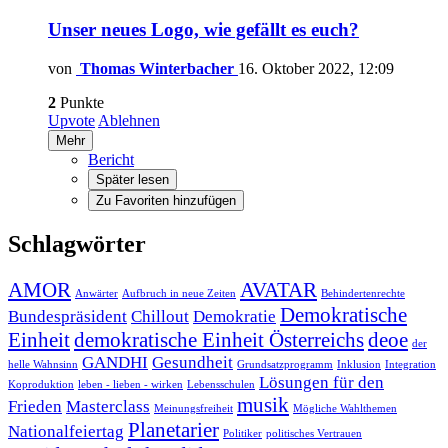
Unser neues Logo, wie gefällt es euch?
von
Thomas Winterbacher
16. Oktober 2022, 12:09
2
Punkte
Upvote
Ablehnen
Mehr
Bericht
Später lesen
Zu Favoriten hinzufügen
Schlagwörter
AMOR
AVATAR
Anwärter
Aufbruch in neue Zeiten
Behindertenrechte
Demokratische
Bundespräsident
Chillout
Demokratie
Einheit
demokratische Einheit Österreichs
deoe
der
GANDHI
Gesundheit
helle Wahnsinn
Grundsatzprogramm
Inklusion
Integration
Lösungen für den
Koproduktion
leben - lieben - wirken
Lebensschulen
musik
Frieden
Masterclass
Meinungsfreiheit
Mögliche Wahlthemen
Planetarier
Nationalfeiertag
Politiker
politisches Vertrauen