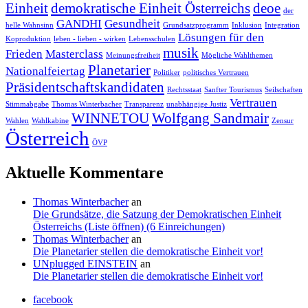
Einheit
demokratische Einheit Österreichs
deoe
der
GANDHI
Gesundheit
helle Wahnsinn
Grundsatzprogramm
Inklusion
Integration
Lösungen für den
Koproduktion
leben - lieben - wirken
Lebensschulen
musik
Frieden
Masterclass
Meinungsfreiheit
Mögliche Wahlthemen
Planetarier
Nationalfeiertag
Politiker
politisches Vertrauen
Präsidentschaftskandidaten
Rechtsstaat
Sanfter Tourismus
Seilschaften
Vertrauen
Stimmabgabe
Thomas Winterbacher
Transparenz
unabhängige Justiz
WINNETOU
Wolfgang Sandmair
Wahlen
Wahlkabine
Zensur
Österreich
ÖVP
Aktuelle Kommentare
Thomas Winterbacher
an
Die Grundsätze, die Satzung der Demokratischen Einheit
Österreichs (Liste öffnen) (6 Einreichungen)
Thomas Winterbacher
an
Die Planetarier stellen die demokratische Einheit vor!
UNplugged EINSTEIN
an
Die Planetarier stellen die demokratische Einheit vor!
facebook