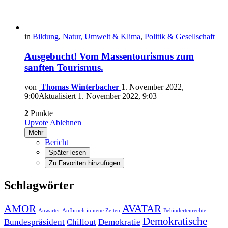
in
Bildung
,
Natur, Umwelt & Klima
,
Politik & Gesellschaft
Ausgebucht! Vom Massentourismus zum
sanften Tourismus.
von
Thomas Winterbacher
1. November 2022,
9:00
Aktualisiert
1. November 2022, 9:03
2
Punkte
Upvote
Ablehnen
Mehr
Bericht
Später lesen
Zu Favoriten hinzufügen
Schlagwörter
AMOR
AVATAR
Anwärter
Aufbruch in neue Zeiten
Behindertenrechte
Demokratische
Bundespräsident
Chillout
Demokratie