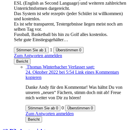
ESL (English as Second Language) und weiteren zahlreichen
Unterrichtsformen dargereicht.
Das System ist sehr rezeptiv (jeder Schüler ist willkommen)
und kostenlos.
Es ist sehr transparent, Testergebnisse liegen meist noch am
selben Tag vor.
Fussball, Basketball bis hin zu Golf alles kostenlos.
Sehr gute Einstiegsgehälter…
1
Stimmen Sie ab
1
Überstimmen
0
Zum Antworten anmelden
Bericht
Thomas Winterbacher
Verfasser
sagt:
24. Oktober 2022 bei 5:54
Link eines Kommentars
kopieren
Danke Andy für den Kommentar! Was hältst Du von
unseren „neuen“ Fächern, stimm doch mit ab! Freue
mich weiter von Dir zu hören!
0
Stimmen Sie ab
0
Überstimmen
0
Zum Antworten anmelden
Bericht