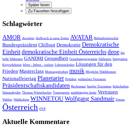
Später lesen
Zu Favoriten hinzufügen
Schlagwörter
AMOR
AVATAR
Anwärter
Aufbruch in neue Zeiten
Behindertenrechte
Demokratische
Bundespräsident
Chillout
Demokratie
Einheit
demokratische Einheit Österreichs
deoe
der
GANDHI
Gesundheit
helle Wahnsinn
Grundsatzprogramm
Inklusion
Integration
Lösungen für den
Koproduktion
leben - lieben - wirken
Lebensschulen
musik
Frieden
Masterclass
Meinungsfreiheit
Mögliche Wahlthemen
Planetarier
Nationalfeiertag
Politiker
politisches Vertrauen
Präsidentschaftskandidaten
Rechtsstaat
Sanfter Tourismus
Seilschaften
Vertrauen
Stimmabgabe
Thomas Winterbacher
Transparenz
unabhängige Justiz
WINNETOU
Wolfgang Sandmair
Wahlen
Wahlkabine
Zensur
Österreich
ÖVP
Aktuelle Kommentare