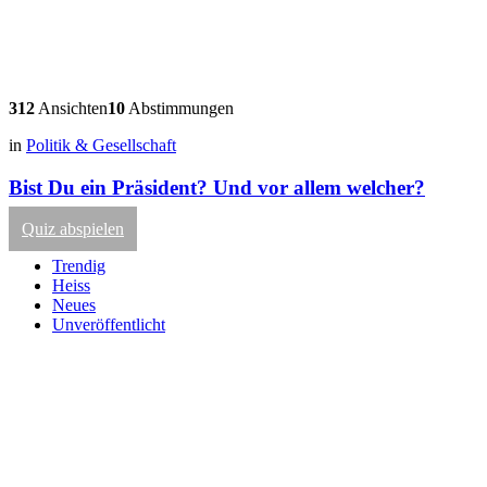
312
Ansichten
10
Abstimmungen
in
Politik & Gesellschaft
Bist Du ein Präsident? Und vor allem welcher?
Quiz abspielen
Trendig
Heiss
Neues
Unveröffentlicht