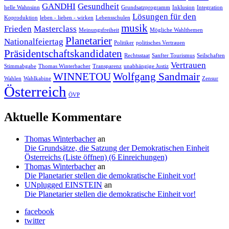
GANDHI
Gesundheit
helle Wahnsinn
Grundsatzprogramm
Inklusion
Integration
Lösungen für den
Koproduktion
leben - lieben - wirken
Lebensschulen
musik
Frieden
Masterclass
Meinungsfreiheit
Mögliche Wahlthemen
Planetarier
Nationalfeiertag
Politiker
politisches Vertrauen
Präsidentschaftskandidaten
Rechtsstaat
Sanfter Tourismus
Seilschaften
Vertrauen
Stimmabgabe
Thomas Winterbacher
Transparenz
unabhängige Justiz
WINNETOU
Wolfgang Sandmair
Wahlen
Wahlkabine
Zensur
Österreich
ÖVP
Aktuelle Kommentare
Thomas Winterbacher
an
Die Grundsätze, die Satzung der Demokratischen Einheit
Österreichs (Liste öffnen) (6 Einreichungen)
Thomas Winterbacher
an
Die Planetarier stellen die demokratische Einheit vor!
UNplugged EINSTEIN
an
Die Planetarier stellen die demokratische Einheit vor!
facebook
twitter