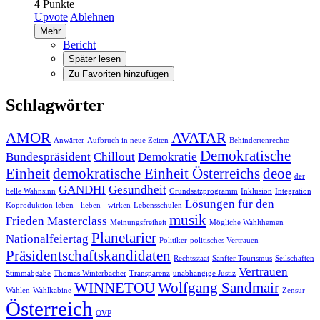
4
Punkte
Upvote
Ablehnen
Mehr
Bericht
Später lesen
Zu Favoriten hinzufügen
Schlagwörter
AMOR
AVATAR
Anwärter
Aufbruch in neue Zeiten
Behindertenrechte
Demokratische
Bundespräsident
Chillout
Demokratie
Einheit
demokratische Einheit Österreichs
deoe
der
GANDHI
Gesundheit
helle Wahnsinn
Grundsatzprogramm
Inklusion
Integration
Lösungen für den
Koproduktion
leben - lieben - wirken
Lebensschulen
musik
Frieden
Masterclass
Meinungsfreiheit
Mögliche Wahlthemen
Planetarier
Nationalfeiertag
Politiker
politisches Vertrauen
Präsidentschaftskandidaten
Rechtsstaat
Sanfter Tourismus
Seilschaften
Vertrauen
Stimmabgabe
Thomas Winterbacher
Transparenz
unabhängige Justiz
WINNETOU
Wolfgang Sandmair
Wahlen
Wahlkabine
Zensur
Österreich
ÖVP