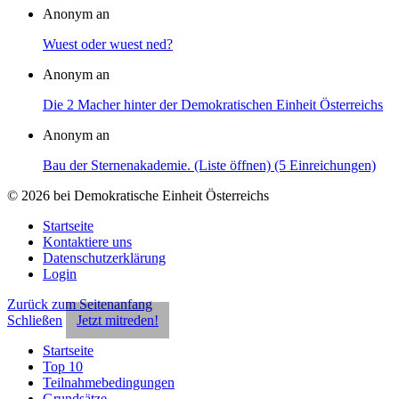
Anonym an
Wuest oder wuest ned?
Anonym an
Die 2 Macher hinter der Demokratischen Einheit Österreichs
Anonym an
Bau der Sternenakademie. (Liste öffnen) (5 Einreichungen)
© 2026 bei Demokratische Einheit Österreichs
Startseite
Kontaktiere uns
Datenschutzerklärung
Login
Zurück zum Seitenanfang
Schließen
Jetzt mitreden!
Startseite
Top 10
Teilnahmebedingungen
Grundsätze