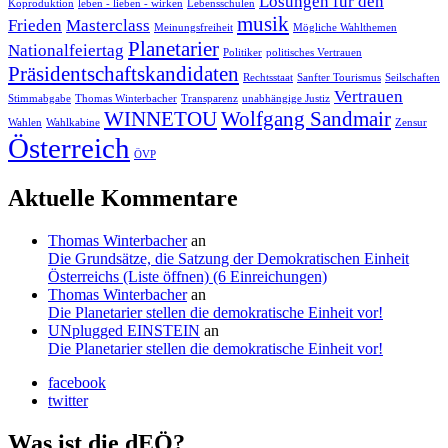
Lösungen für den
Koproduktion
leben - lieben - wirken
Lebensschulen
musik
Frieden
Masterclass
Meinungsfreiheit
Mögliche Wahlthemen
Planetarier
Nationalfeiertag
Politiker
politisches Vertrauen
Präsidentschaftskandidaten
Rechtsstaat
Sanfter Tourismus
Seilschaften
Vertrauen
Stimmabgabe
Thomas Winterbacher
Transparenz
unabhängige Justiz
WINNETOU
Wolfgang Sandmair
Wahlen
Wahlkabine
Zensur
Österreich
ÖVP
Aktuelle Kommentare
Thomas Winterbacher
an
Die Grundsätze, die Satzung der Demokratischen Einheit
Österreichs (Liste öffnen) (6 Einreichungen)
Thomas Winterbacher
an
Die Planetarier stellen die demokratische Einheit vor!
UNplugged EINSTEIN
an
Die Planetarier stellen die demokratische Einheit vor!
facebook
twitter
Was ist die dEÖ?