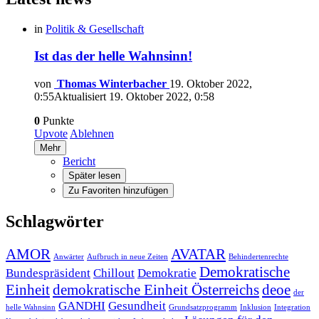
in
Politik & Gesellschaft
Ist das der helle Wahnsinn!
von
Thomas Winterbacher
19. Oktober 2022,
0:55
Aktualisiert
19. Oktober 2022, 0:58
0
Punkte
Upvote
Ablehnen
Mehr
Bericht
Später lesen
Zu Favoriten hinzufügen
Schlagwörter
AMOR
AVATAR
Anwärter
Aufbruch in neue Zeiten
Behindertenrechte
Demokratische
Bundespräsident
Chillout
Demokratie
Einheit
demokratische Einheit Österreichs
deoe
der
GANDHI
Gesundheit
helle Wahnsinn
Grundsatzprogramm
Inklusion
Integration