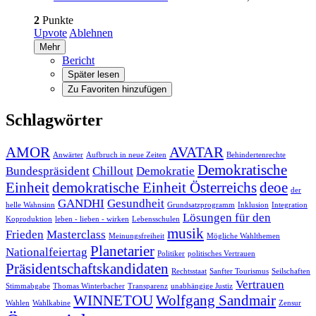
2
Punkte
Upvote
Ablehnen
Mehr
Bericht
Später lesen
Zu Favoriten hinzufügen
Schlagwörter
AMOR
AVATAR
Anwärter
Aufbruch in neue Zeiten
Behindertenrechte
Demokratische
Bundespräsident
Chillout
Demokratie
Einheit
demokratische Einheit Österreichs
deoe
der
GANDHI
Gesundheit
helle Wahnsinn
Grundsatzprogramm
Inklusion
Integration
Lösungen für den
Koproduktion
leben - lieben - wirken
Lebensschulen
musik
Frieden
Masterclass
Meinungsfreiheit
Mögliche Wahlthemen
Planetarier
Nationalfeiertag
Politiker
politisches Vertrauen
Präsidentschaftskandidaten
Rechtsstaat
Sanfter Tourismus
Seilschaften
Vertrauen
Stimmabgabe
Thomas Winterbacher
Transparenz
unabhängige Justiz
WINNETOU
Wolfgang Sandmair
Wahlen
Wahlkabine
Zensur