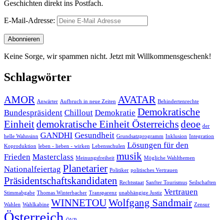
Geschichten direkt ins Postfach.
E-Mail-Adresse:
Keine Sorge, wir spammen nicht. Jetzt mit Willkommensgeschenk!
Schlagwörter
AMOR
AVATAR
Anwärter
Aufbruch in neue Zeiten
Behindertenrechte
Demokratische
Bundespräsident
Chillout
Demokratie
Einheit
demokratische Einheit Österreichs
deoe
der
GANDHI
Gesundheit
helle Wahnsinn
Grundsatzprogramm
Inklusion
Integration
Lösungen für den
Koproduktion
leben - lieben - wirken
Lebensschulen
musik
Frieden
Masterclass
Meinungsfreiheit
Mögliche Wahlthemen
Planetarier
Nationalfeiertag
Politiker
politisches Vertrauen
Präsidentschaftskandidaten
Rechtsstaat
Sanfter Tourismus
Seilschaften
Vertrauen
Stimmabgabe
Thomas Winterbacher
Transparenz
unabhängige Justiz
WINNETOU
Wolfgang Sandmair
Wahlen
Wahlkabine
Zensur
Österreich